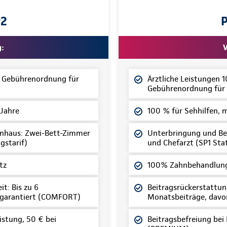
P2
g:
V
z Gebührenordnung für
Ärztliche Leistungen 
Gebührenordnung für 
 Jahre
100 % für Sehhilfen, 
nhaus: Zwei-Bett-Zimmer
Unterbringung und Be
gstarif)
und Chefarzt (SP1 Sta
tz
100% Zahnbehandlung
t: Bis zu 6
Beitragsrückerstattung
 garantiert (COMFORT)
Monatsbeiträge, davo
istung, 50 € bei
Beitragsbefreiung bei