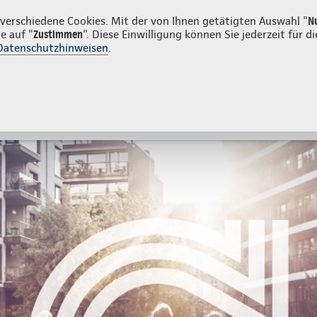
nden
erschiedene Cookies. Mit der von Ihnen getätigten Auswahl "
N
e auf "
Zustimmen
". Diese Einwilligung können Sie jederzeit für
Datenschutzhinweisen
.
- und Unfallversicherung
Ihre Agentur
tes
Beratung & Angebot