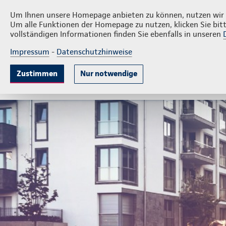
Privatkunden
Firmenku
Andreas Lorenz
Um Ihnen unsere Homepage anbieten zu können, nutzen wir v
Um alle Funktionen der Homepage zu nutzen, klicken Sie bitt
vollständigen Informationen finden Sie ebenfalls in unseren
Impressum
-
Datenschutzhinweise
Krankenversicherung
Lebensversicherung
Sach
Zustimmen
Nur notwendige
Gute Gründe
Tarife & Leistungen
Wissenswer