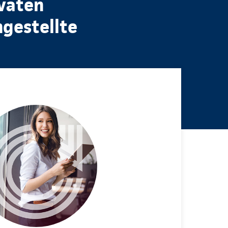
ivaten
ngestellte