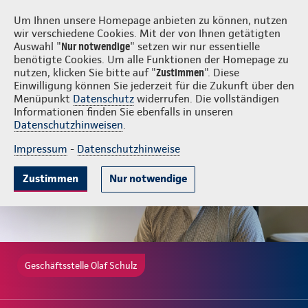
Login
Olaf Schulz
Um Ihnen unsere Homepage anbieten zu können, nutzen
wir verschiedene Cookies. Mit der von Ihnen getätigten
Auswahl "
Nur notwendige
" setzen wir nur essentielle
benötigte Cookies. Um alle Funktionen der Homepage zu
nutzen, klicken Sie bitte auf "
Zustimmen
". Diese
Einwilligung können Sie jederzeit für die Zukunft über den
Gute Gründe
Tarife & Leistungen
Wissenswertes
Beratung & 
Menüpunkt
Datenschutz
widerrufen. Die vollständigen
Informationen finden Sie ebenfalls in unseren
Datenschutzhinweisen
.
Impressum
-
Datenschutzhinweise
Zustimmen
Nur notwendige
Geschäftsstelle Olaf Schulz