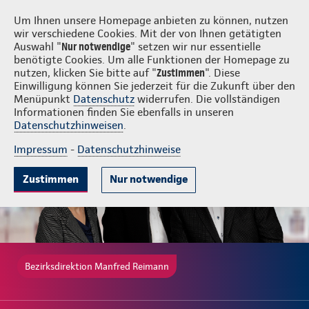
Login
Manfred Reimann
Um Ihnen unsere Homepage anbieten zu können, nutzen
wir verschiedene Cookies. Mit der von Ihnen getätigten
Auswahl "
Nur notwendige
" setzen wir nur essentielle
benötigte Cookies. Um alle Funktionen der Homepage zu
nutzen, klicken Sie bitte auf "
Zustimmen
". Diese
Einwilligung können Sie jederzeit für die Zukunft über den
Gute Gründe
Tarife & Leistungen
Wissenswertes
Beratung & 
Menüpunkt
Datenschutz
widerrufen. Die vollständigen
Informationen finden Sie ebenfalls in unseren
Datenschutzhinweisen
.
Impressum
-
Datenschutzhinweise
Zustimmen
Nur notwendige
Bezirksdirektion Manfred Reimann