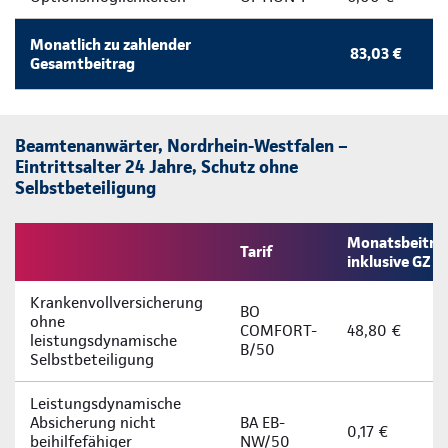
Monatlich zu zahlender
83,03 €
Gesamtbeitrag
Beamtenanwärter, Nordrhein-Westfalen –
Eintrittsalter 24 Jahre, Schutz ohne
Selbstbeteiligung
Monatsbeitra
Tarif
inklusive GZ
Krankenvollversicherung
BO
ohne
COMFORT-
48,80 €
leistungsdynamische
B/50
Selbstbeteiligung
Leistungsdynamische
Absicherung nicht
BA EB-
0,17 €
beihilfefähiger
NW/50