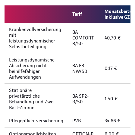
Monatsbeitra
Tarif
inklusive GZ
Krankenvollversicherung
BA
mit
COMFORT-
40,70 €
leistungsdynamischer
B/50
Selbstbeteiligung
Leistungsdynamische
Absicherung nicht
BA EB-
0,17 €
beihilfefähiger
NW/50
Aufwendungen
Stationäre
privatärztliche
BA SP2-
1,50 €
Behandlung und Zwei-
B/50
Bett-Zimmer
Pflegepflichtversicherung
PVB
34,66 €
Optionsmöglichkeiten
OPTION-P
6,00 €