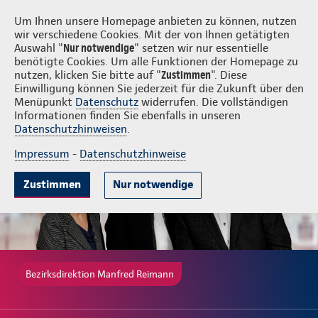
Login
Manfred Reimann
Um Ihnen unsere Homepage anbieten zu können, nutzen
wir verschiedene Cookies. Mit der von Ihnen getätigten
Auswahl "
Nur notwendige
" setzen wir nur essentielle
benötigte Cookies. Um alle Funktionen der Homepage zu
nutzen, klicken Sie bitte auf "
Zustimmen
". Diese
Einwilligung können Sie jederzeit für die Zukunft über den
Gute Gründe
Tarife & Leistungen
Wissenswertes
Beratung & 
Menüpunkt
Datenschutz
widerrufen. Die vollständigen
Informationen finden Sie ebenfalls in unseren
Datenschutzhinweisen
.
Impressum
-
Datenschutzhinweise
Zustimmen
Nur notwendige
Bezirksdirektion Manfred Reimann