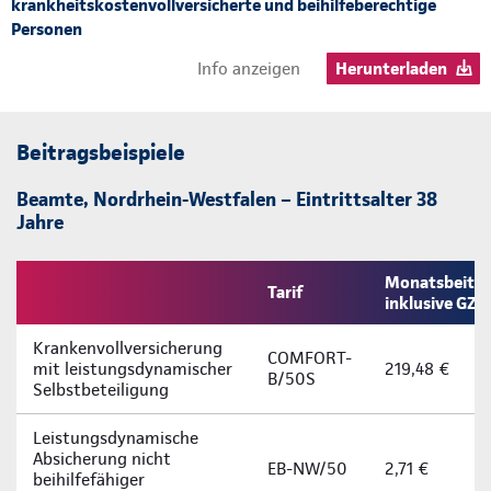
krankheitskostenvollversicherte und beihilfeberechtige
Personen
Info anzeigen
Herunterladen
Beitragsbeispiele
Beamte, Nordrhein-Westfalen – Eintrittsalter 38
Jahre
Monatsbeitra
Tarif
inklusive GZ
Krankenvollversicherung
COMFORT-
mit leistungsdynamischer
219,48 €
B/50S
Selbstbeteiligung
Leistungsdynamische
Absicherung nicht
EB-NW/50
2,71 €
beihilfefähiger