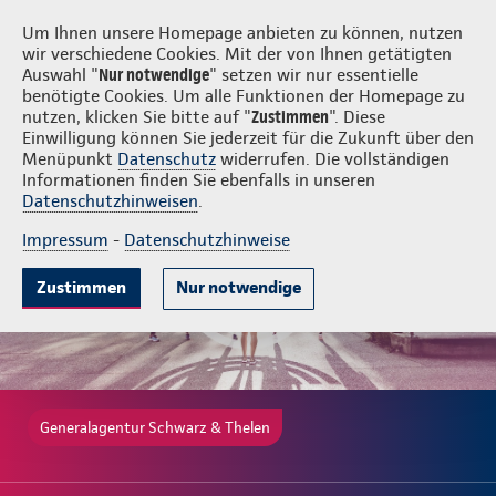
Login
Schwarz & Thelen
Um Ihnen unsere Homepage anbieten zu können, nutzen
wir verschiedene Cookies. Mit der von Ihnen getätigten
Auswahl "
Nur notwendige
" setzen wir nur essentielle
benötigte Cookies. Um alle Funktionen der Homepage zu
nutzen, klicken Sie bitte auf "
Zustimmen
". Diese
Einwilligung können Sie jederzeit für die Zukunft über den
Gute Gründe
Tarife & Leistungen
Wissenswertes
Beratung & 
Menüpunkt
Datenschutz
widerrufen. Die vollständigen
Informationen finden Sie ebenfalls in unseren
Datenschutzhinweisen
.
Impressum
-
Datenschutzhinweise
Zustimmen
Nur notwendige
Generalagentur Schwarz & Thelen