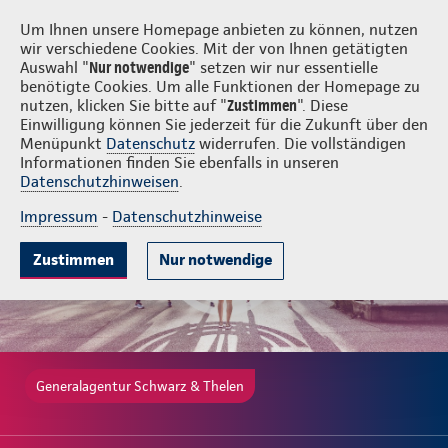
Login
Schwarz & Thelen
Um Ihnen unsere Homepage anbieten zu können, nutzen
wir verschiedene Cookies. Mit der von Ihnen getätigten
Auswahl "
Nur notwendige
" setzen wir nur essentielle
benötigte Cookies. Um alle Funktionen der Homepage zu
nutzen, klicken Sie bitte auf "
Zustimmen
". Diese
Einwilligung können Sie jederzeit für die Zukunft über den
Gute Gründe
Tarife & Leistungen
Wissenswertes
Menüpunkt
Datenschutz
widerrufen. Die vollständigen
Informationen finden Sie ebenfalls in unseren
Datenschutzhinweisen
.
Impressum
-
Datenschutzhinweise
Zustimmen
Nur notwendige
Generalagentur Schwarz & Thelen