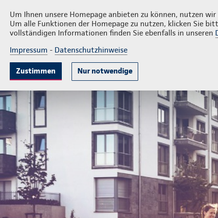
Privatkunden
Firmenk
Schwarz & Thelen
Um Ihnen unsere Homepage anbieten zu können, nutzen wir v
Um alle Funktionen der Homepage zu nutzen, klicken Sie bitt
vollständigen Informationen finden Sie ebenfalls in unseren
Impressum
-
Datenschutzhinweise
Krankenversicherung
Lebensversicherung
Sach
Zustimmen
Nur notwendige
Generalagentur Schwarz & Thelen GbR
Firmenkunden