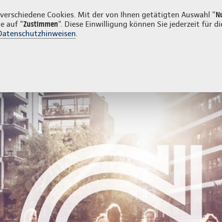
unden
erschiedene Cookies. Mit der von Ihnen getätigten Auswahl "
N
e auf "
Zustimmen
". Diese Einwilligung können Sie jederzeit für
Datenschutzhinweisen
.
- und Unfallversicherung
Ihre Agentur
Unternehmensabsicherung
Kontakt Unternehmensabsicherung