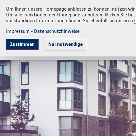
Privatkunden
Firmenk
Schwarz & Thelen
Um Ihnen unsere Homepage anbieten zu können, nutzen wir v
Um alle Funktionen der Homepage zu nutzen, klicken Sie bitt
vollständigen Informationen finden Sie ebenfalls in unseren
Impressum
-
Datenschutzhinweise
Krankenversicherung
Lebensversicherung
Sach
Zustimmen
Nur notwendige
Gute Gründe
Tarife & Leistungen
Wissenswer