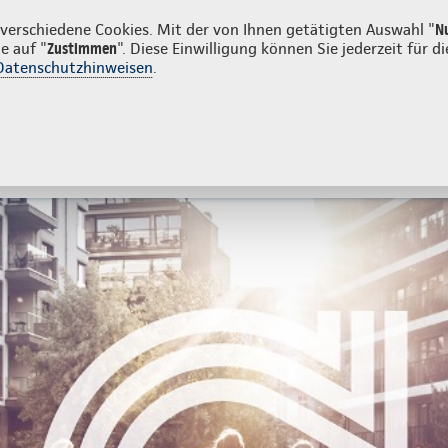
unden
erschiedene Cookies. Mit der von Ihnen getätigten Auswahl "
N
e auf "
Zustimmen
". Diese Einwilligung können Sie jederzeit für
Datenschutzhinweisen
.
- und Unfallversicherung
Ihre Agentur
tes
Beratung & Angebot