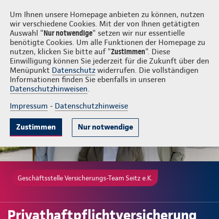
Login
Versicherungs-Team Seitz e.K.
Um Ihnen unsere Homepage anbieten zu können, nutzen
wir verschiedene Cookies. Mit der von Ihnen getätigten
Auswahl "
Nur notwendige
" setzen wir nur essentielle
benötigte Cookies. Um alle Funktionen der Homepage zu
nutzen, klicken Sie bitte auf "
Zustimmen
". Diese
Einwilligung können Sie jederzeit für die Zukunft über den
Gute Gründe
Tarife & Leistungen
Wissenswertes
Beratung & 
Menüpunkt
Datenschutz
widerrufen. Die vollständigen
Informationen finden Sie ebenfalls in unseren
Datenschutzhinweisen
.
Impressum
-
Datenschutzhinweise
Zustimmen
Nur notwendige
Geschäftsstelle Versicherungs-Team Seitz e.K.
Privathaftpflichtversicherung