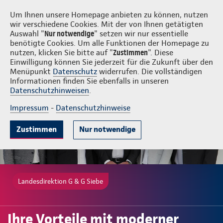
Login
G & G Siebe
Um Ihnen unsere Homepage anbieten zu können, nutzen
wir verschiedene Cookies. Mit der von Ihnen getätigten
Auswahl "
Nur notwendige
" setzen wir nur essentielle
benötigte Cookies. Um alle Funktionen der Homepage zu
nutzen, klicken Sie bitte auf "
Zustimmen
". Diese
Einwilligung können Sie jederzeit für die Zukunft über den
Gute Gründe
Tarife & Leistungen
Wissenswertes
Beratung & 
Menüpunkt
Datenschutz
widerrufen. Die vollständigen
Informationen finden Sie ebenfalls in unseren
Datenschutzhinweisen
.
Impressum
-
Datenschutzhinweise
Zustimmen
Nur notwendige
Landesdirektion G & G Siebe
Ihre Vorteile mit moderner