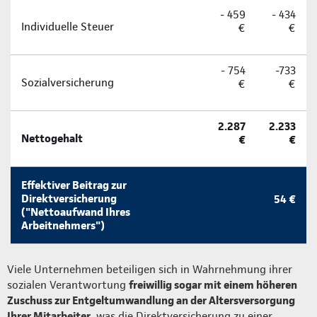
- 459
- 434
Individuelle Steuer
€
€
- 754
-733
Sozialversicherung
€
€
2.287
2.233
Nettogehalt
€
€
Effektiver Beitrag zur
Direktversicherung
54 €
("Nettoaufwand Ihres
Arbeitnehmers")
Viele Unternehmen beteiligen sich in Wahrnehmung ihrer
sozialen Verantwortung
freiwillig sogar mit einem höheren
Zuschuss zur Entgeltumwandlung an der Altersversorgung
Ihrer Mitarbeiter
, was die Direktversicherung zu einer