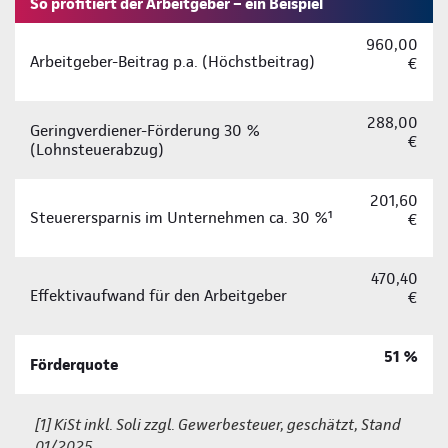
So profitiert der Arbeitgeber – ein Beispiel
960,00
Arbeitgeber-Beitrag p.a. (Höchstbeitrag)
€
288,00
Geringverdiener-Förderung 30 %
€
(Lohnsteuerabzug)
201,60
Steuerersparnis im Unternehmen ca. 30 %¹
€
470,40
Effektivaufwand für den Arbeitgeber
€
51 %
Förderquote
[1] KiSt inkl. Soli zzgl. Gewerbesteuer, geschätzt, Stand
01/2025