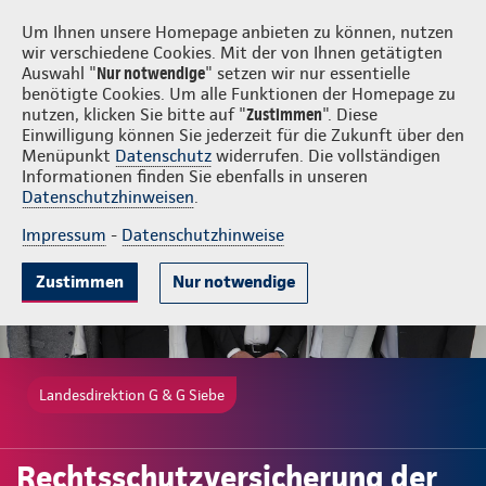
Login
G & G Siebe
Um Ihnen unsere Homepage anbieten zu können, nutzen
wir verschiedene Cookies. Mit der von Ihnen getätigten
Auswahl "
Nur notwendige
" setzen wir nur essentielle
benötigte Cookies. Um alle Funktionen der Homepage zu
nutzen, klicken Sie bitte auf "
Zustimmen
". Diese
Einwilligung können Sie jederzeit für die Zukunft über den
Gute Gründe
Tarife & Leistungen
Wissenswertes
Beratung & 
Menüpunkt
Datenschutz
widerrufen. Die vollständigen
Informationen finden Sie ebenfalls in unseren
Datenschutzhinweisen
.
Impressum
-
Datenschutzhinweise
Zustimmen
Nur notwendige
Landesdirektion G & G Siebe
Rechtsschutzversicherung der