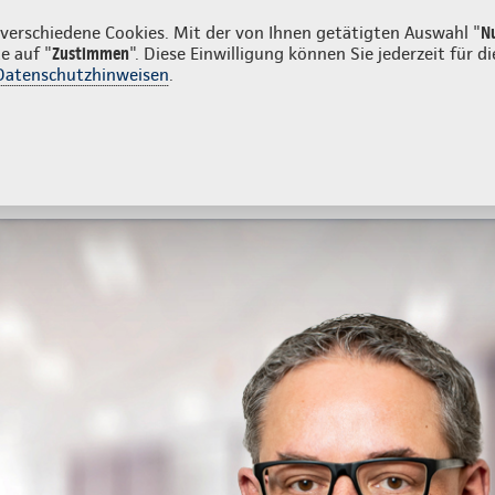
n
erschiedene Cookies. Mit der von Ihnen getätigten Auswahl "
N
e auf "
Zustimmen
". Diese Einwilligung können Sie jederzeit für
Datenschutzhinweisen
.
- und Unfallversicherung
Ihre Agentur
g & Angebot