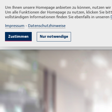
Privatkunden
Firmenkunde
Jens Stettin
Um Ihnen unsere Homepage anbieten zu können, nutzen wir v
Um alle Funktionen der Homepage zu nutzen, klicken Sie bitt
vollständigen Informationen finden Sie ebenfalls in unseren
Impressum
-
Datenschutzhinweise
Krankenversicherung
Lebensversicherung
Sach
Zustimmen
Nur notwendige
Beliebte Produkte
Weitere Angebote
Beratun