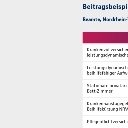
Beitragsbeispi
Beamte, Nordrhein-W
Krankenvollversiche
leistungsdynamische
Leistungsdynamische
beihilfefähiger Au
Stationäre privatär
Bett-Zimmer
Krankenhaustagegeld
Beihilfekürzung NR
Pflegepflichtversic