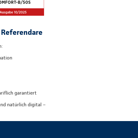
d Referendare
h:
uation
iflich garantiert
nd natürlich digital –