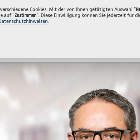
n
erschiedene Cookies. Mit der von Ihnen getätigten Auswahl "
N
e auf "
Zustimmen
". Diese Einwilligung können Sie jederzeit für
Datenschutzhinweisen
.
- und Unfallversicherung
Ihre Agentur
tes
Beratung & Angebot