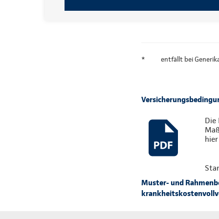
*
entfällt bei Generi
Versicherungsbedingung
Die 
Maßg
hier
Sta
Muster- und Rahmenbed
krankheitskostenvollve