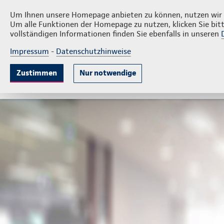
Privatkunden
Firmenkunde
Jens Stettin
Um Ihnen unsere Homepage anbieten zu können, nutzen wir v
Um alle Funktionen der Homepage zu nutzen, klicken Sie bitt
vollständigen Informationen finden Sie ebenfalls in unseren
Impressum
-
Datenschutzhinweise
Krankenversicherung
Lebensversicherung
Sach
Zustimmen
Nur notwendige
Gute Gründe
Tarife & Leistungen
Wissenswer