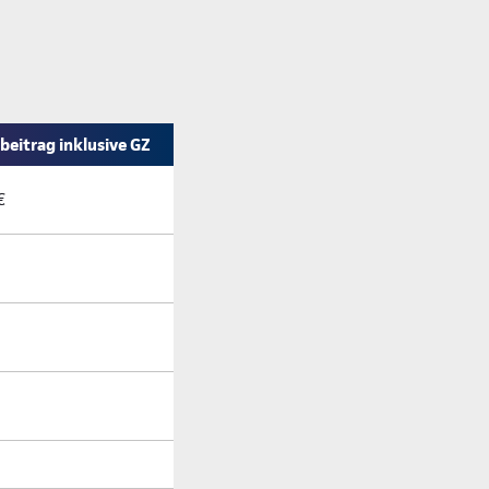
eitrag inklusive GZ
€