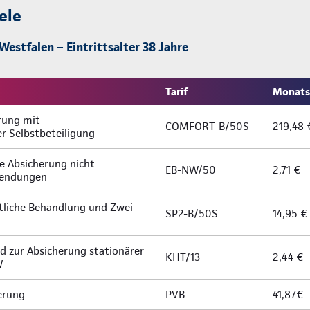
ele
estfalen – Eintrittsalter 38 Jahre
Tarif
Monatsb
rung mit
COMFORT-B/50S
219,48 
r Selbstbeteiligung
 Absicherung nicht
EB-NW/50
2,71 €
fwendungen
ztliche Behandlung und Zwei-
SP2-B/50S
14,95 €
 zur Absicherung stationärer
KHT/13
2,44 €
W
herung
PVB
41,87€