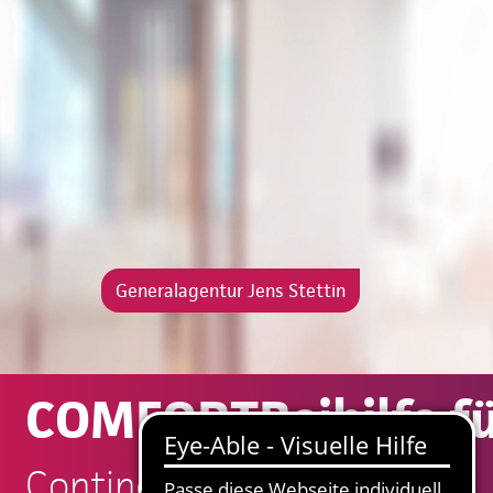
Generalagentur Jens Stettin
COMFORTBeihilfe f
Continentale: Jens Stettin