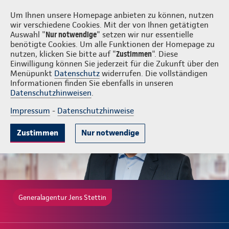
Login
Jens Stettin
Um Ihnen unsere Homepage anbieten zu können, nutzen
wir verschiedene Cookies. Mit der von Ihnen getätigten
Auswahl "
Nur notwendige
" setzen wir nur essentielle
benötigte Cookies. Um alle Funktionen der Homepage zu
nutzen, klicken Sie bitte auf "
Zustimmen
". Diese
Einwilligung können Sie jederzeit für die Zukunft über den
Gute Gründe
Tarife & Leistungen
Wissenswertes
Beratung & 
Menüpunkt
Datenschutz
widerrufen. Die vollständigen
Informationen finden Sie ebenfalls in unseren
Datenschutzhinweisen
.
Impressum
-
Datenschutzhinweise
Zustimmen
Nur notwendige
Generalagentur Jens Stettin