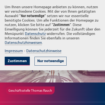
Login
Thomas Rauch
Um Ihnen unsere Homepage anbieten zu können, nutzen
wir verschiedene Cookies. Mit der von Ihnen getätigten
Auswahl "
Nur notwendige
" setzen wir nur essentielle
benötigte Cookies. Um alle Funktionen der Homepage zu
nutzen, klicken Sie bitte auf "
Zustimmen
". Diese
Einwilligung können Sie jederzeit für die Zukunft über den
Gute Gründe
Tarife & Leistungen
Wissenswertes
Beratung & 
Menüpunkt
Datenschutz
widerrufen. Die vollständigen
Informationen finden Sie ebenfalls in unseren
Datenschutzhinweisen
.
Impressum
-
Datenschutzhinweise
Zustimmen
Nur notwendige
Geschäftsstelle Thomas Rauch