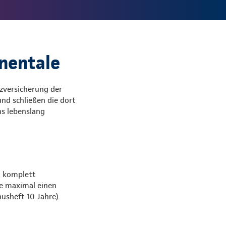
nentale
zversicherung der
nd schließen die dort
ns lebenslang
t komplett
e maximal einen
usheft 10 Jahre).