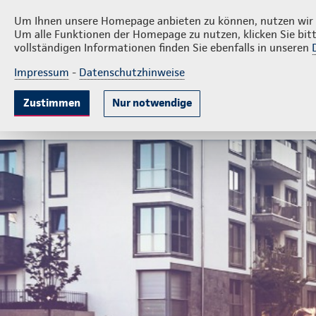
Privatkunden
Firmenkun
Thomas Rauch
Um Ihnen unsere Homepage anbieten zu können, nutzen wir v
Um alle Funktionen der Homepage zu nutzen, klicken Sie bitt
vollständigen Informationen finden Sie ebenfalls in unseren
Impressum
-
Datenschutzhinweise
Krankenversicherung
Lebensversicherung
Sach
Zustimmen
Nur notwendige
Ambulante Zusatzversicherung
Krankenhauszus