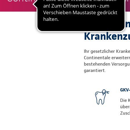
Gute Grün
Krankenzu
Ihr gesetzlicher Krank
Continentale erweitern
bestehenden Versorgun
garantiert.
GKV-
Die 
über
Zusc