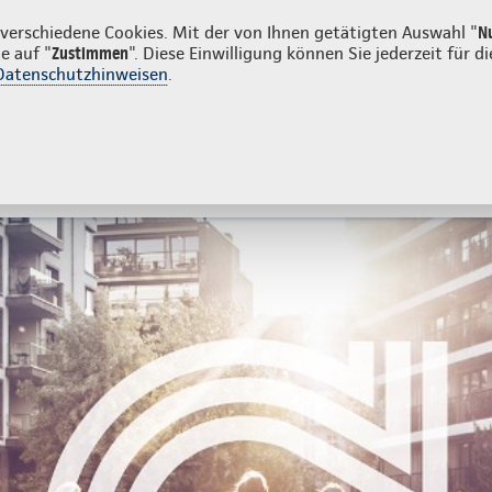
den
erschiedene Cookies. Mit der von Ihnen getätigten Auswahl "
N
e auf "
Zustimmen
". Diese Einwilligung können Sie jederzeit für
Datenschutzhinweisen
.
- und Unfallversicherung
Ihre Agentur
atzversicherung
Zahnzusatzversicherung
Zusatzversicheru