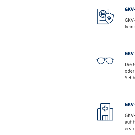
GKV-
GKV-
kein
GKV-
Die 
oder
Sehb
GKV-
GKV-
auf 
erst