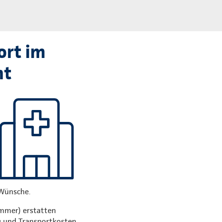
ort im
mt
 Wünsche.
immer) erstatten
g und Transportkosten.