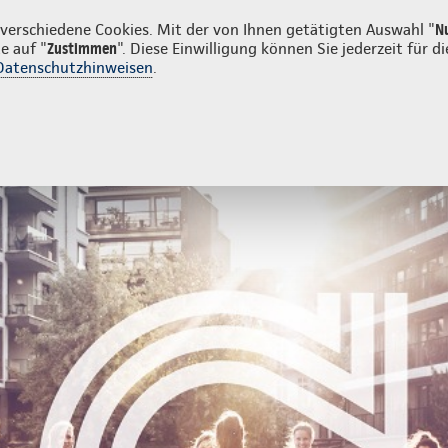
den
erschiedene Cookies. Mit der von Ihnen getätigten Auswahl "
N
e auf "
Zustimmen
". Diese Einwilligung können Sie jederzeit für
Datenschutzhinweisen
.
- und Unfallversicherung
Ihre Agentur
entur