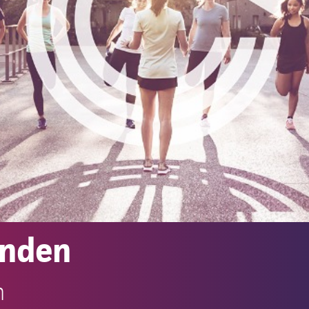
unden
h