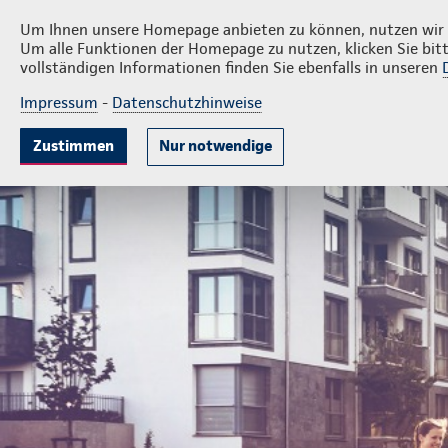
Privatkunden
Firmenkun
Thomas Rauch
Um Ihnen unsere Homepage anbieten zu können, nutzen wir v
Um alle Funktionen der Homepage zu nutzen, klicken Sie bitt
vollständigen Informationen finden Sie ebenfalls in unseren
Impressum
-
Datenschutzhinweise
Krankenversicherung
Lebensversicherung
Sach
Zustimmen
Nur notwendige
Geschäftsstelle Thomas Rauch
Privatkunden
Ihre Ag