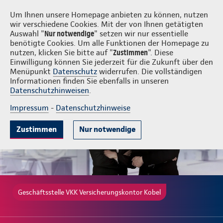
Login
VKK Versicherungskontor Kobel
Um Ihnen unsere Homepage anbieten zu können, nutzen
wir verschiedene Cookies. Mit der von Ihnen getätigten
Auswahl "
Nur notwendige
" setzen wir nur essentielle
benötigte Cookies. Um alle Funktionen der Homepage zu
nutzen, klicken Sie bitte auf "
Zustimmen
". Diese
Einwilligung können Sie jederzeit für die Zukunft über den
Gute Gründe
Tarife & Leistungen
Wissenswertes
Beratung & 
Menüpunkt
Datenschutz
widerrufen. Die vollständigen
Informationen finden Sie ebenfalls in unseren
Datenschutzhinweisen
.
Impressum
-
Datenschutzhinweise
Zustimmen
Nur notwendige
Geschäftsstelle VKK Versicherungskontor Kobel