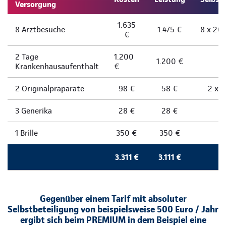
Versorgung
1.635
8 Arztbesuche
1.475 €
8 x 20 
€
2 Tage
1.200
1.200 €
Krankenhausaufenthalt
€
2 Originalpräparate
98 €
58 €
2 x 
3 Generika
28 €
28 €
1 Brille
350 €
350 €
3.311 €
3.111 €
Gegenüber einem Tarif mit absoluter
Selbstbeteiligung von beispielsweise 500 Euro / Jahr
ergibt sich beim PREMIUM in dem Beispiel eine