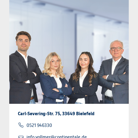
Carl-Severing-Str. 75, 33649 Bielefeld
0521 946330
info.vollmer@continentale.de