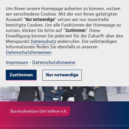
Login
Dirk Vollmer e.K.
Um Ihnen unsere Homepage anbieten zu können, nutzen
wir verschiedene Cookies. Mit der von Ihnen getätigten
Auswahl "
Nur notwendige
" setzen wir nur essentielle
benötigte Cookies. Um alle Funktionen der Homepage zu
nutzen, klicken Sie bitte auf "
Zustimmen
". Diese
Einwilligung können Sie jederzeit für die Zukunft über den
Gute Gründe
Tarife & Leistungen
Wissenswertes
Beratung & 
Menüpunkt
Datenschutz
widerrufen. Die vollständigen
Informationen finden Sie ebenfalls in unseren
Datenschutzhinweisen
.
Impressum
-
Datenschutzhinweise
Zustimmen
Nur notwendige
Bezirksdirektion Dirk Vollmer e.K.