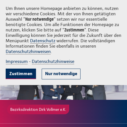
Login
Dirk Vollmer e.K.
Um Ihnen unsere Homepage anbieten zu können, nutzen
wir verschiedene Cookies. Mit der von Ihnen getätigten
Auswahl "
Nur notwendige
" setzen wir nur essentielle
benötigte Cookies. Um alle Funktionen der Homepage zu
nutzen, klicken Sie bitte auf "
Zustimmen
". Diese
Einwilligung können Sie jederzeit für die Zukunft über den
Ambulante Zusatzversicherung
Krankenhauszusatzversicherung
Menüpunkt
Datenschutz
widerrufen. Die vollständigen
Informationen finden Sie ebenfalls in unseren
Datenschutzhinweisen
.
Impressum
-
Datenschutzhinweise
Zustimmen
Nur notwendige
Bezirksdirektion Dirk Vollmer e.K.