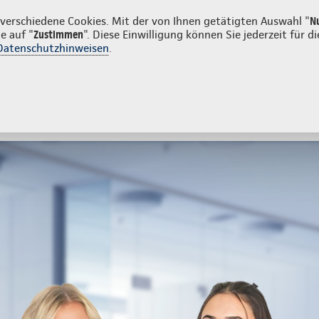
unden
erschiedene Cookies. Mit der von Ihnen getätigten Auswahl "
N
e auf "
Zustimmen
". Diese Einwilligung können Sie jederzeit für
Datenschutzhinweisen
.
- und Unfallversicherung
Ihre Agentur
tes
Beratung & Angebot