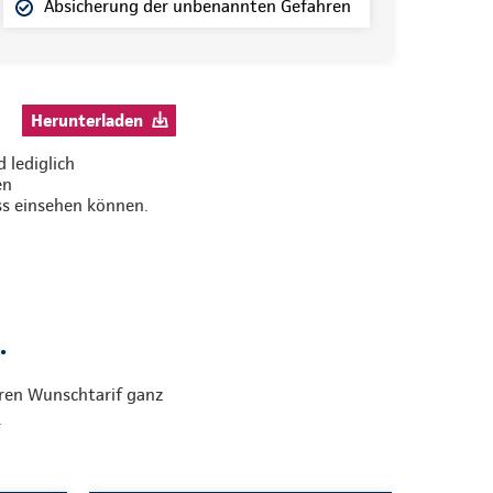
Absicherung der unbenannten Gefahren
Herunterladen
 lediglich
en
ss einsehen können.
.
hren Wunschtarif ganz
t.