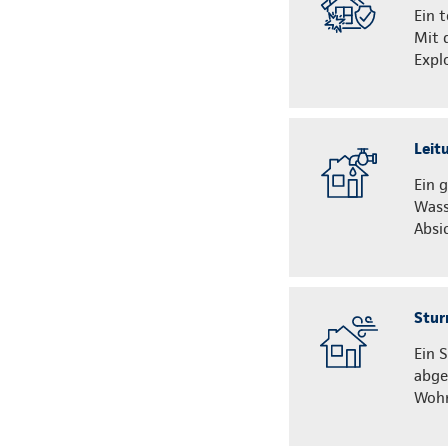
Ein 
Mit 
Expl
Leit
Ein 
Wass
Absi
Stur
Ein 
abge
Wohn