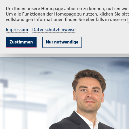
Privatkunden
Firmenk
Dirk Vollmer e.K.
Um Ihnen unsere Homepage anbieten zu können, nutzen wir v
Um alle Funktionen der Homepage zu nutzen, klicken Sie bitt
vollständigen Informationen finden Sie ebenfalls in unseren
Impressum
-
Datenschutzhinweise
Krankenversicherung
Lebensversicherung
Sach
Zustimmen
Nur notwendige
Gute Gründe
Tarife & Leistungen
Wissenswer