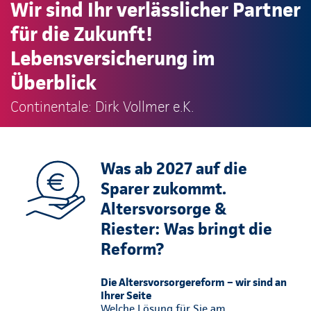
Wir sind Ihr verlässlicher Partner
für die Zukunft!
Lebensversicherung im
Überblick
Continentale: Dirk Vollmer e.K.
Was ab 2027 auf die
Sparer zukommt.
Altersvorsorge &
Riester: Was bringt die
Reform?
Die Altersvorsorgereform – wir sind an
Ihrer Seite
Welche Lösung für Sie am