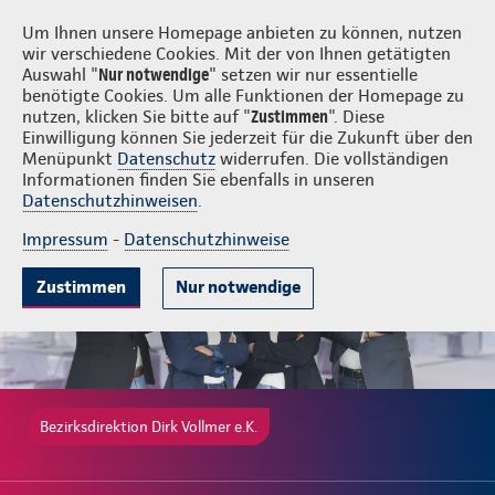
Login
Dirk Vollmer e.K.
Um Ihnen unsere Homepage anbieten zu können, nutzen
wir verschiedene Cookies. Mit der von Ihnen getätigten
Auswahl "
Nur notwendige
" setzen wir nur essentielle
benötigte Cookies. Um alle Funktionen der Homepage zu
nutzen, klicken Sie bitte auf "
Zustimmen
". Diese
Einwilligung können Sie jederzeit für die Zukunft über den
Beliebte Produkte
Weitere Angebote
Beratung & Angebot
Menüpunkt
Datenschutz
widerrufen. Die vollständigen
Informationen finden Sie ebenfalls in unseren
Datenschutzhinweisen
.
Impressum
-
Datenschutzhinweise
Zustimmen
Nur notwendige
Bezirksdirektion Dirk Vollmer e.K.