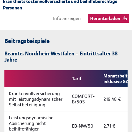
krankheitskostenvollversicherte und beihilfeberechtige
Personen
Info anzeigen
Herunterladen
Beitragsbeispiele
Beamte, Nordrhein-Westfalen – Eintrittsalter 38
Jahre
Monatsbeitra
Tarif
inklusive GZ
Krankenvollversicherung
COMFORT-
mit leistungsdynamischer
219,48 €
B/50S
Selbstbeteiligung
Leistungsdynamische
Absicherung nicht
EB-NW/50
2,71 €
beihilfefähiger