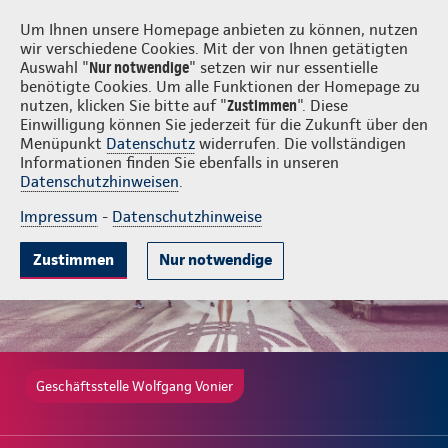
Login
Wolfgang Vonier
Um Ihnen unsere Homepage anbieten zu können, nutzen
wir verschiedene Cookies. Mit der von Ihnen getätigten
Auswahl "
Nur notwendige
" setzen wir nur essentielle
benötigte Cookies. Um alle Funktionen der Homepage zu
nutzen, klicken Sie bitte auf "
Zustimmen
". Diese
Einwilligung können Sie jederzeit für die Zukunft über den
Gute Gründe
Tarife & Leistungen
Wissenswertes
Beratung & 
Menüpunkt
Datenschutz
widerrufen. Die vollständigen
Informationen finden Sie ebenfalls in unseren
Datenschutzhinweisen
.
Impressum
-
Datenschutzhinweise
Zustimmen
Nur notwendige
Geschäftsstelle Wolfgang Vonier