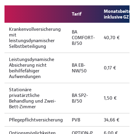
Monatsbeitra
Tarif
inklusive GZ
Krankenvollversicherung
BA
mit
COMFORT-
40,70 €
leistungsdynamischer
B/50
Selbstbeteiligung
Leistungsdynamische
Absicherung nicht
BA EB-
0,17 €
beihilfefähiger
NW/50
Aufwendungen
Stationäre
privatärztliche
BA SP2-
1,50 €
Behandlung und Zwei-
B/50
Bett-Zimmer
Pflegepflichtversicherung
PVB
34,66 €
Optionsmöglichkeiten
OPTION-P
6,00 €