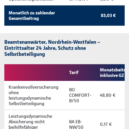
Monatlich zu zahlender
83,03 €
Gesamtbeitrag
Beamtenanwärter, Nordrhein-Westfalen –
Eintrittsalter 24 Jahre, Schutz ohne
Selbstbeteiligung
Monatsbeitra
Tarif
inklusive GZ
Krankenvollversicherung
BO
ohne
COMFORT-
48,80 €
leistungsdynamische
B/50
Selbstbeteiligung
Leistungsdynamische
Absicherung nicht
BA EB-
0,17 €
beihilfefähiger
NW/50