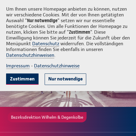
Login
Wilhelm & Degenkolbe
Um Ihnen unsere Homepage anbieten zu können, nutzen
wir verschiedene Cookies. Mit der von Ihnen getätigten
Auswahl "
Nur notwendige
" setzen wir nur essentielle
benötigte Cookies. Um alle Funktionen der Homepage zu
nutzen, klicken Sie bitte auf "
Zustimmen
". Diese
Einwilligung können Sie jederzeit für die Zukunft über den
Gute Gründe
Tarife & Leistungen
Wissenswertes
Beratung & 
Menüpunkt
Datenschutz
widerrufen. Die vollständigen
Informationen finden Sie ebenfalls in unseren
Datenschutzhinweisen
.
Impressum
-
Datenschutzhinweise
Zustimmen
Nur notwendige
Bezirksdirektion Wilhelm & Degenkolbe