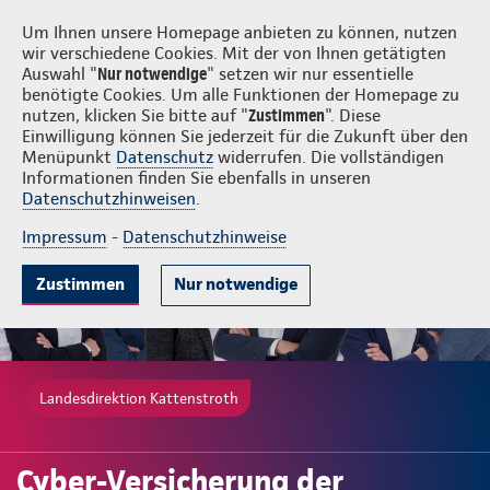
Login
Kattenstroth
Um Ihnen unsere Homepage anbieten zu können, nutzen
wir verschiedene Cookies. Mit der von Ihnen getätigten
Auswahl "
Nur notwendige
" setzen wir nur essentielle
benötigte Cookies. Um alle Funktionen der Homepage zu
nutzen, klicken Sie bitte auf "
Zustimmen
". Diese
Einwilligung können Sie jederzeit für die Zukunft über den
Gute Gründe
Tarife & Leistungen
Wissenswertes
Beratung & 
Menüpunkt
Datenschutz
widerrufen. Die vollständigen
Informationen finden Sie ebenfalls in unseren
Datenschutzhinweisen
.
Impressum
-
Datenschutzhinweise
Zustimmen
Nur notwendige
Landesdirektion Kattenstroth
Cyber-Versicherung der