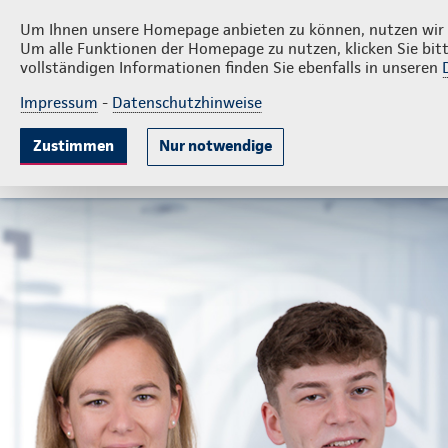
Privatkunden
Firmenkund
Kattenstroth
Um Ihnen unsere Homepage anbieten zu können, nutzen wir v
Um alle Funktionen der Homepage zu nutzen, klicken Sie bitt
vollständigen Informationen finden Sie ebenfalls in unseren
Impressum
-
Datenschutzhinweise
Krankenversicherung
Lebensversicherung
Sach
Zustimmen
Nur notwendige
Gute Gründe
Tarife & Leistungen
Wissenswer