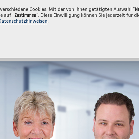
en
erschiedene Cookies. Mit der von Ihnen getätigten Auswahl "
N
e auf "
Zustimmen
". Diese Einwilligung können Sie jederzeit für
Datenschutzhinweisen
.
- und Unfallversicherung
Ihre Agentur
tes
Beratung & Angebot