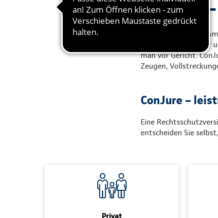
ConJure – 
Wo Menschen zusammen
Straßenverkehr oder u
man vor Gericht. ConJ
Zeugen, Vollstreckung
ConJure – leis
Eine Rechtsschutzversi
entscheiden Sie selbst
Privat