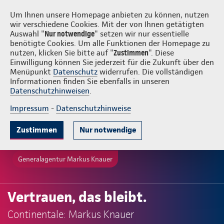
Login
Markus Knauer
Um Ihnen unsere Homepage anbieten zu können, nutzen
wir verschiedene Cookies. Mit der von Ihnen getätigten
Auswahl "
Nur notwendige
" setzen wir nur essentielle
benötigte Cookies. Um alle Funktionen der Homepage zu
nutzen, klicken Sie bitte auf "
Zustimmen
". Diese
Einwilligung können Sie jederzeit für die Zukunft über den
Menüpunkt
Datenschutz
widerrufen. Die vollständigen
Informationen finden Sie ebenfalls in unseren
Datenschutzhinweisen
.
Impressum
-
Datenschutzhinweise
Zustimmen
Nur notwendige
Generalagentur Markus Knauer
Vertrauen, das bleibt.
Continentale: Markus Knauer