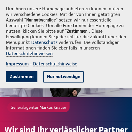
Login
Markus Knauer
Um Ihnen unsere Homepage anbieten zu können, nutzen
wir verschiedene Cookies. Mit der von Ihnen getätigten
Auswahl "
Nur notwendige
" setzen wir nur essentielle
benötigte Cookies. Um alle Funktionen der Homepage zu
nutzen, klicken Sie bitte auf "
Zustimmen
". Diese
Einwilligung können Sie jederzeit für die Zukunft über den
Beliebte Produkte
Weitere Angebote
Beratung & Angebot
Menüpunkt
Datenschutz
widerrufen. Die vollständigen
Informationen finden Sie ebenfalls in unseren
Datenschutzhinweisen
.
Impressum
-
Datenschutzhinweise
Zustimmen
Nur notwendige
Generalagentur Markus Knauer
Wir sind Ihr verlässlicher Partner