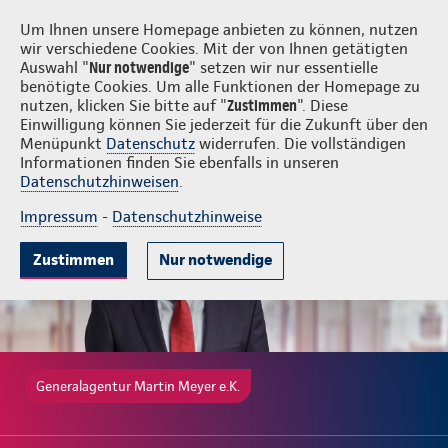
Login
Martin Meyer e.K.
Um Ihnen unsere Homepage anbieten zu können, nutzen
wir verschiedene Cookies. Mit der von Ihnen getätigten
Auswahl "
Nur notwendige
" setzen wir nur essentielle
benötigte Cookies. Um alle Funktionen der Homepage zu
nutzen, klicken Sie bitte auf "
Zustimmen
". Diese
Einwilligung können Sie jederzeit für die Zukunft über den
Gute Gründe
Tarife & Leistungen
Wissenswertes
Beratung & 
Menüpunkt
Datenschutz
widerrufen. Die vollständigen
Informationen finden Sie ebenfalls in unseren
Datenschutzhinweisen
.
Impressum
-
Datenschutzhinweise
Zustimmen
Nur notwendige
Generalagentur Martin Meyer e.K.