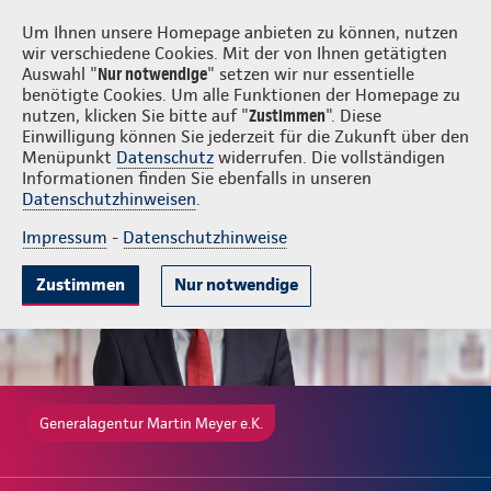
Login
Martin Meyer e.K.
Um Ihnen unsere Homepage anbieten zu können, nutzen
wir verschiedene Cookies. Mit der von Ihnen getätigten
Auswahl "
Nur notwendige
" setzen wir nur essentielle
benötigte Cookies. Um alle Funktionen der Homepage zu
nutzen, klicken Sie bitte auf "
Zustimmen
". Diese
Einwilligung können Sie jederzeit für die Zukunft über den
Gute Gründe
Tarife & Leistungen
Wissenswertes
Beratung & 
Menüpunkt
Datenschutz
widerrufen. Die vollständigen
Informationen finden Sie ebenfalls in unseren
Datenschutzhinweisen
.
Impressum
-
Datenschutzhinweise
Zustimmen
Nur notwendige
Generalagentur Martin Meyer e.K.