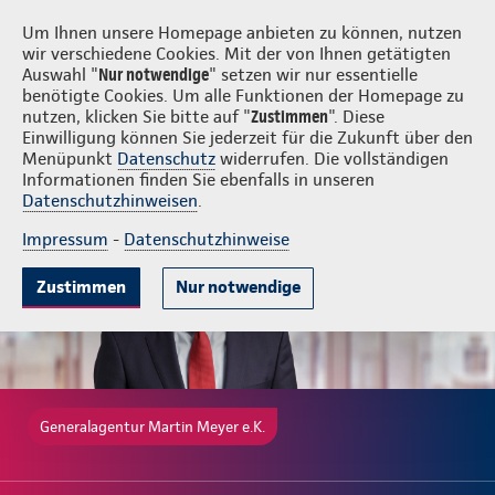
Login
Martin Meyer e.K.
Um Ihnen unsere Homepage anbieten zu können, nutzen
wir verschiedene Cookies. Mit der von Ihnen getätigten
Auswahl "
Nur notwendige
" setzen wir nur essentielle
benötigte Cookies. Um alle Funktionen der Homepage zu
nutzen, klicken Sie bitte auf "
Zustimmen
". Diese
Einwilligung können Sie jederzeit für die Zukunft über den
Beliebte Produkte
Weitere Angebote
Beratung & Angebot
Menüpunkt
Datenschutz
widerrufen. Die vollständigen
Informationen finden Sie ebenfalls in unseren
Datenschutzhinweisen
.
Impressum
-
Datenschutzhinweise
Zustimmen
Nur notwendige
Generalagentur Martin Meyer e.K.