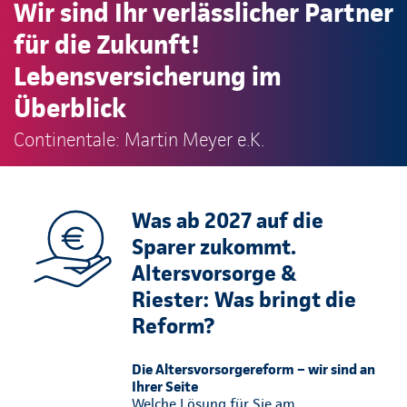
Wir sind Ihr verlässlicher Partner
für die Zukunft!
Lebensversicherung im
Überblick
Continentale: Martin Meyer e.K.
Was ab 2027 auf die
Sparer zukommt.
Altersvorsorge &
Riester: Was bringt die
Reform?
Die Altersvorsorgereform – wir sind an
Ihrer Seite
Welche Lösung für Sie am