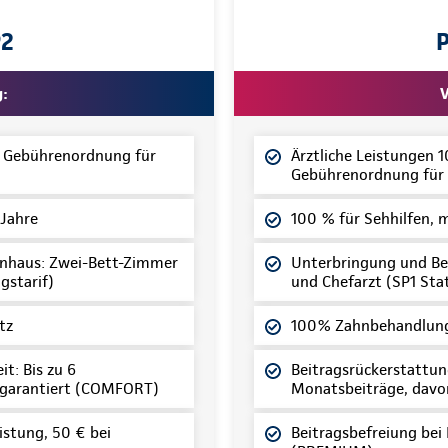
P2
g:
V
z Gebührenordnung für
Ärztliche Leistungen 
Gebührenordnung für 
 Jahre
100 % für Sehhilfen, 
nhaus: Zwei-Bett-Zimmer
Unterbringung und Be
gstarif)
und Chefarzt (SP1 Sta
tz
100% Zahnbehandlung
t: Bis zu 6
Beitragsrückerstattung
 garantiert (COMFORT)
Monatsbeiträge, davo
istung, 50 € bei
Beitragsbefreiung bei