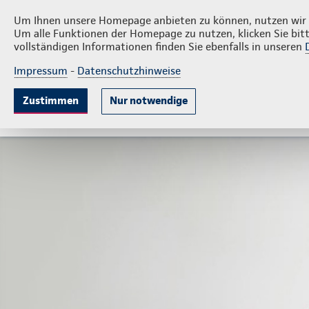
Privatkunden
Firmenkunde
Ralf Markus
Um Ihnen unsere Homepage anbieten zu können, nutzen wir v
Um alle Funktionen der Homepage zu nutzen, klicken Sie bitt
vollständigen Informationen finden Sie ebenfalls in unseren
Impressum
-
Datenschutzhinweise
Krankenversicherung
Lebensversicherung
Sach
Zustimmen
Nur notwendige
Gute Gründe
Tarife & Leistungen
Wissenswer