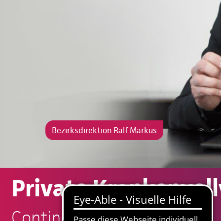
Bezirksdirektion Ralf Markus
Private Krankenvoll
Continentale: Ralf Markus