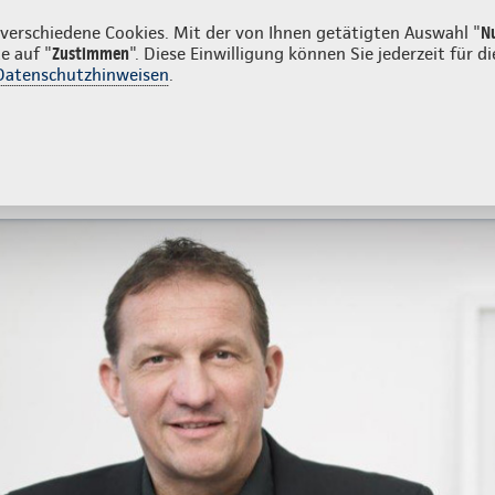
n
erschiedene Cookies. Mit der von Ihnen getätigten Auswahl "
N
e auf "
Zustimmen
". Diese Einwilligung können Sie jederzeit für
Datenschutzhinweisen
.
- und Unfallversicherung
Ihre Agentur
tes
Beratung & Angebot