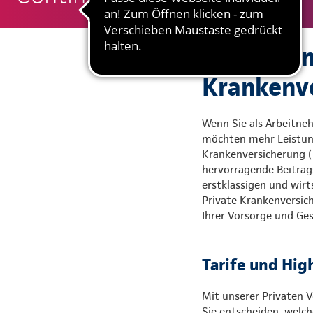
Gute Grün
Krankenvo
Wenn Sie als Arbeitneh
möchten mehr Leistung 
Krankenversicherung (P
hervorragende Beitrags
erstklassigen und wirts
Private Krankenversic
Ihrer Vorsorge und G
Tarife und Hig
Mit unserer Privaten V
Sie entscheiden, welch