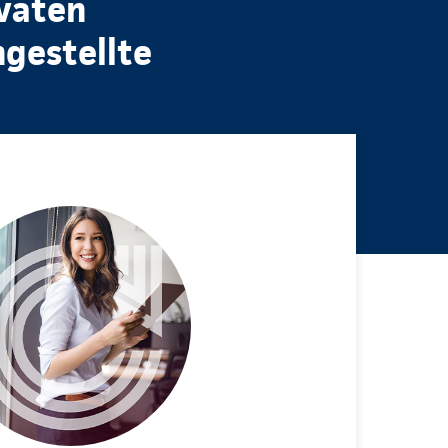
ivaten
ngestellte