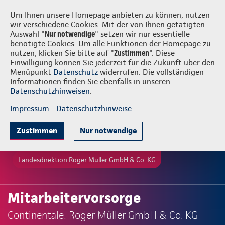
Login
Roger Müller GmbH & Co. KG
Um Ihnen unsere Homepage anbieten zu können, nutzen
wir verschiedene Cookies. Mit der von Ihnen getätigten
Auswahl "
Nur notwendige
" setzen wir nur essentielle
benötigte Cookies. Um alle Funktionen der Homepage zu
nutzen, klicken Sie bitte auf "
Zustimmen
". Diese
Einwilligung können Sie jederzeit für die Zukunft über den
Menüpunkt
Datenschutz
widerrufen. Die vollständigen
Informationen finden Sie ebenfalls in unseren
Datenschutzhinweisen
.
Impressum
-
Datenschutzhinweise
Zustimmen
Nur notwendige
Landesdirektion Roger Müller GmbH & Co. KG
Mitarbeitervorsorge
Continentale: Roger Müller GmbH & Co. KG