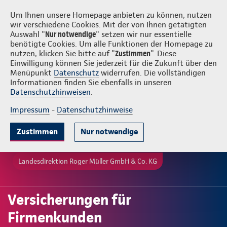
Login
Roger Müller GmbH & Co. KG
Um Ihnen unsere Homepage anbieten zu können, nutzen
wir verschiedene Cookies. Mit der von Ihnen getätigten
Auswahl "
Nur notwendige
" setzen wir nur essentielle
benötigte Cookies. Um alle Funktionen der Homepage zu
nutzen, klicken Sie bitte auf "
Zustimmen
". Diese
Einwilligung können Sie jederzeit für die Zukunft über den
Menüpunkt
Datenschutz
widerrufen. Die vollständigen
Informationen finden Sie ebenfalls in unseren
Datenschutzhinweisen
.
Impressum
-
Datenschutzhinweise
Zustimmen
Nur notwendige
Landesdirektion Roger Müller GmbH & Co. KG
Versicherungen für
Firmenkunden