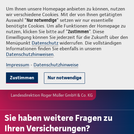
Login
Roger Müller GmbH & Co. KG
Um Ihnen unsere Homepage anbieten zu können, nutzen
wir verschiedene Cookies. Mit der von Ihnen getätigten
Auswahl "
Nur notwendige
" setzen wir nur essentielle
benötigte Cookies. Um alle Funktionen der Homepage zu
nutzen, klicken Sie bitte auf "
Zustimmen
". Diese
Einwilligung können Sie jederzeit für die Zukunft über den
Menüpunkt
Datenschutz
widerrufen. Die vollständigen
Informationen finden Sie ebenfalls in unseren
Datenschutzhinweisen
.
Impressum
-
Datenschutzhinweise
Zustimmen
Nur notwendige
Landesdirektion Roger Müller GmbH & Co. KG
Sie haben weitere Fragen zu
Ihren Versicherungen?