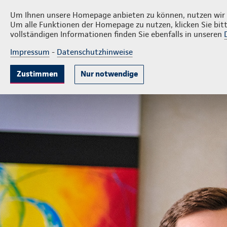
Privatkunden
Firmenku
Ronny Schindler
Um Ihnen unsere Homepage anbieten zu können, nutzen wir v
Um alle Funktionen der Homepage zu nutzen, klicken Sie bitt
vollständigen Informationen finden Sie ebenfalls in unseren
Impressum
-
Datenschutzhinweise
Krankenversicherung
Lebensversicherung
Sach
Zustimmen
Nur notwendige
Bezirksdirektion Ronny Schindler
Privatkunden
Ihre 