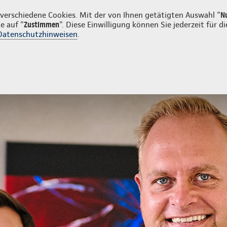
nden
erschiedene Cookies. Mit der von Ihnen getätigten Auswahl "
N
e auf "
Zustimmen
". Diese Einwilligung können Sie jederzeit für
Datenschutzhinweisen
.
- und Unfallversicherung
Ihre Agentur
Agentur
Aktionen