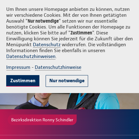
Login
Ronny Schindler
Um Ihnen unsere Homepage anbieten zu können, nutzen
wir verschiedene Cookies. Mit der von Ihnen getätigten
Auswahl "
Nur notwendige
" setzen wir nur essentielle
benötigte Cookies. Um alle Funktionen der Homepage zu
nutzen, klicken Sie bitte auf "
Zustimmen
". Diese
Einwilligung können Sie jederzeit für die Zukunft über den
Gute Gründe
Tarife & Leistungen
Wissenswertes
Beratung & 
Menüpunkt
Datenschutz
widerrufen. Die vollständigen
Informationen finden Sie ebenfalls in unseren
Datenschutzhinweisen
.
Impressum
-
Datenschutzhinweise
Zustimmen
Nur notwendige
Bezirksdirektion Ronny Schindler