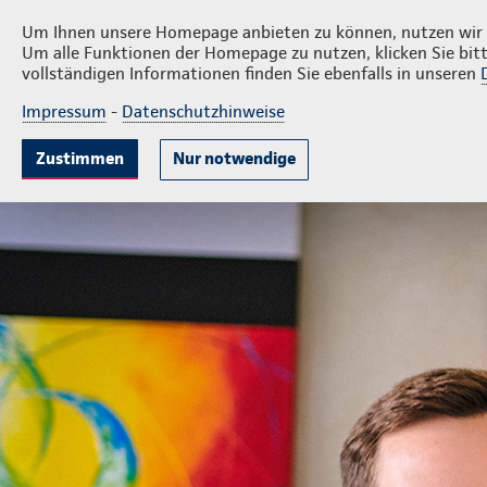
Privatkunden
Firmenku
Ronny Schindler
Um Ihnen unsere Homepage anbieten zu können, nutzen wir v
Um alle Funktionen der Homepage zu nutzen, klicken Sie bitt
vollständigen Informationen finden Sie ebenfalls in unseren
Impressum
-
Datenschutzhinweise
Krankenversicherung
Lebensversicherung
Sach
Zustimmen
Nur notwendige