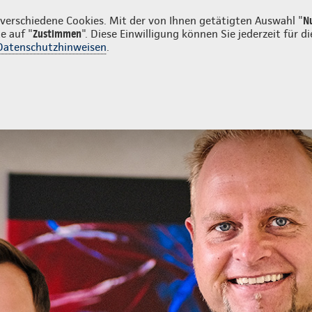
nden
erschiedene Cookies. Mit der von Ihnen getätigten Auswahl "
N
e auf "
Zustimmen
". Diese Einwilligung können Sie jederzeit für
Datenschutzhinweisen
.
- und Unfallversicherung
Ihre Agentur