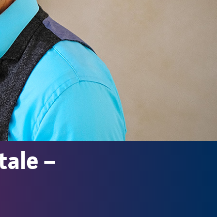
tale –