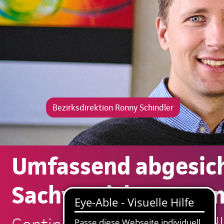
Bezirksdirektion Ronny Schindler
Umfassend abgesich
Sachversicherungen