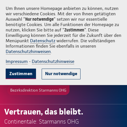
Login
Starmanns OHG
Um Ihnen unsere Homepage anbieten zu können, nutzen
wir verschiedene Cookies. Mit der von Ihnen getätigten
Auswahl "
Nur notwendige
" setzen wir nur essentielle
benötigte Cookies. Um alle Funktionen der Homepage zu
nutzen, klicken Sie bitte auf "
Zustimmen
". Diese
Einwilligung können Sie jederzeit für die Zukunft über den
Menüpunkt
Datenschutz
widerrufen. Die vollständigen
Informationen finden Sie ebenfalls in unseren
Datenschutzhinweisen
.
Impressum
-
Datenschutzhinweise
Zustimmen
Nur notwendige
Bezirksdirektion Starmanns OHG
Vertrauen, das bleibt.
Continentale: Starmanns OHG