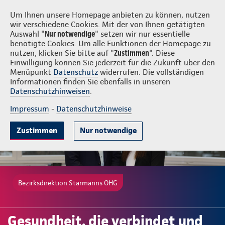
Login
Starmanns OHG
Um Ihnen unsere Homepage anbieten zu können, nutzen
wir verschiedene Cookies. Mit der von Ihnen getätigten
Auswahl "
Nur notwendige
" setzen wir nur essentielle
benötigte Cookies. Um alle Funktionen der Homepage zu
nutzen, klicken Sie bitte auf "
Zustimmen
". Diese
Einwilligung können Sie jederzeit für die Zukunft über den
Gute Gründe
Tarife & Leistungen
Wissenswertes
Beratung & 
Menüpunkt
Datenschutz
widerrufen. Die vollständigen
Informationen finden Sie ebenfalls in unseren
Datenschutzhinweisen
.
Impressum
-
Datenschutzhinweise
Zustimmen
Nur notwendige
Bezirksdirektion Starmanns OHG
Gesundheit, die verbindet und