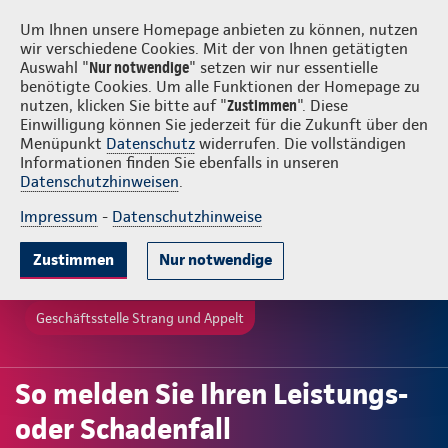
Login
Strang und Appelt
Um Ihnen unsere Homepage anbieten zu können, nutzen
wir verschiedene Cookies. Mit der von Ihnen getätigten
Auswahl "
Nur notwendige
" setzen wir nur essentielle
benötigte Cookies. Um alle Funktionen der Homepage zu
nutzen, klicken Sie bitte auf "
Zustimmen
". Diese
Einwilligung können Sie jederzeit für die Zukunft über den
Menüpunkt
Datenschutz
widerrufen. Die vollständigen
Informationen finden Sie ebenfalls in unseren
Datenschutzhinweisen
.
Impressum
-
Datenschutzhinweise
Zustimmen
Nur notwendige
Geschäftsstelle Strang und Appelt
So melden Sie Ihren Leistungs-
oder Schadenfall