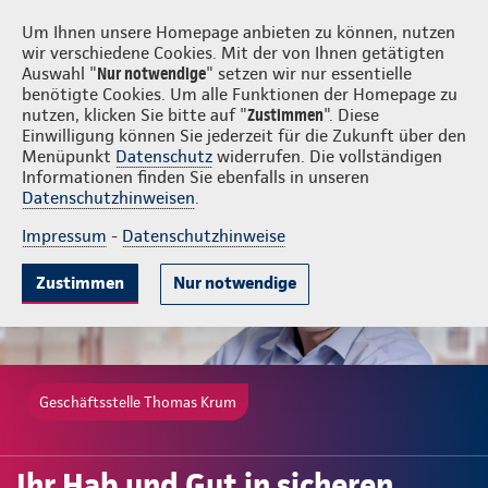
Login
Thomas Krum
Um Ihnen unsere Homepage anbieten zu können, nutzen
wir verschiedene Cookies. Mit der von Ihnen getätigten
Auswahl "
Nur notwendige
" setzen wir nur essentielle
benötigte Cookies. Um alle Funktionen der Homepage zu
nutzen, klicken Sie bitte auf "
Zustimmen
". Diese
Einwilligung können Sie jederzeit für die Zukunft über den
Gute Gründe
Tarife & Leistungen
Wissenswertes
Beratung & 
Menüpunkt
Datenschutz
widerrufen. Die vollständigen
Informationen finden Sie ebenfalls in unseren
Datenschutzhinweisen
.
Impressum
-
Datenschutzhinweise
Zustimmen
Nur notwendige
Geschäftsstelle Thomas Krum
Ihr Hab und Gut in sicheren