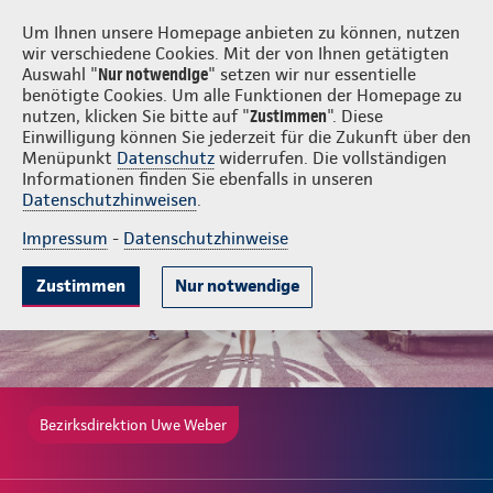
Login
Uwe Weber
Um Ihnen unsere Homepage anbieten zu können, nutzen
wir verschiedene Cookies. Mit der von Ihnen getätigten
Auswahl "
Nur notwendige
" setzen wir nur essentielle
benötigte Cookies. Um alle Funktionen der Homepage zu
nutzen, klicken Sie bitte auf "
Zustimmen
". Diese
Einwilligung können Sie jederzeit für die Zukunft über den
Beliebte Produkte
Weitere Angebote
Beratung & Angebot
Menüpunkt
Datenschutz
widerrufen. Die vollständigen
Informationen finden Sie ebenfalls in unseren
Datenschutzhinweisen
.
Impressum
-
Datenschutzhinweise
Zustimmen
Nur notwendige
Bezirksdirektion Uwe Weber