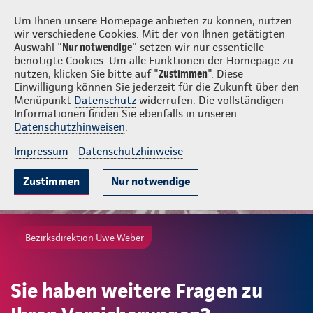
Login
Uwe Weber
Um Ihnen unsere Homepage anbieten zu können, nutzen
wir verschiedene Cookies. Mit der von Ihnen getätigten
Auswahl "
Nur notwendige
" setzen wir nur essentielle
benötigte Cookies. Um alle Funktionen der Homepage zu
nutzen, klicken Sie bitte auf "
Zustimmen
". Diese
Einwilligung können Sie jederzeit für die Zukunft über den
Menüpunkt
Datenschutz
widerrufen. Die vollständigen
Informationen finden Sie ebenfalls in unseren
Datenschutzhinweisen
.
Impressum
-
Datenschutzhinweise
Zustimmen
Nur notwendige
Bezirksdirektion Uwe Weber
Sie haben weitere Fragen zu