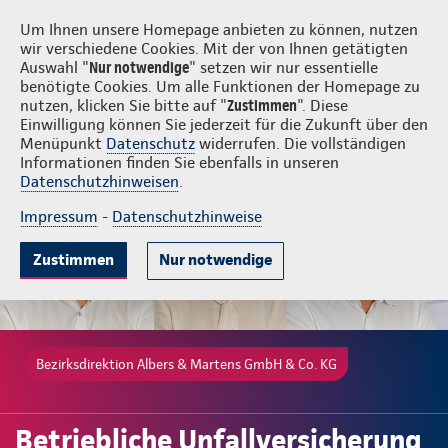
Login
Albers & Martens GmbH & Co. KG
Um Ihnen unsere Homepage anbieten zu können, nutzen
wir verschiedene Cookies. Mit der von Ihnen getätigten
Auswahl "
Nur notwendige
" setzen wir nur essentielle
benötigte Cookies. Um alle Funktionen der Homepage zu
nutzen, klicken Sie bitte auf "
Zustimmen
". Diese
Einwilligung können Sie jederzeit für die Zukunft über den
Gute Gründe
Tarife & Leistungen
Wissenswertes
Beratung & 
Menüpunkt
Datenschutz
widerrufen. Die vollständigen
Informationen finden Sie ebenfalls in unseren
Datenschutzhinweisen
.
Impressum
-
Datenschutzhinweise
Zustimmen
Nur notwendige
Bezirksdirektion Albers & Martens GmbH & Co. KG
Betriebliche Unfallversicherung