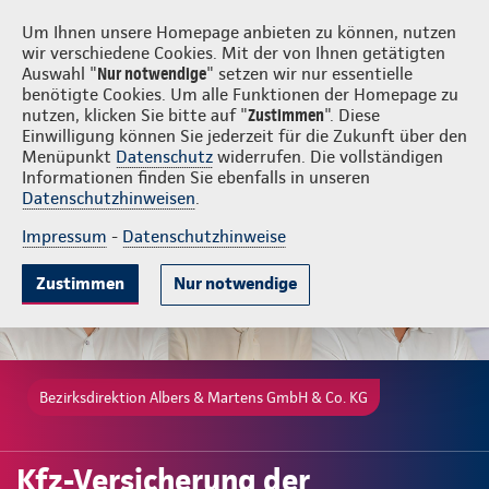
Login
Albers & Martens GmbH & Co. KG
Um Ihnen unsere Homepage anbieten zu können, nutzen
wir verschiedene Cookies. Mit der von Ihnen getätigten
Auswahl "
Nur notwendige
" setzen wir nur essentielle
benötigte Cookies. Um alle Funktionen der Homepage zu
nutzen, klicken Sie bitte auf "
Zustimmen
". Diese
Einwilligung können Sie jederzeit für die Zukunft über den
Gute Gründe
Tarife & Leistungen
Wissenswertes
Beratung & 
Menüpunkt
Datenschutz
widerrufen. Die vollständigen
Informationen finden Sie ebenfalls in unseren
Datenschutzhinweisen
.
Impressum
-
Datenschutzhinweise
Zustimmen
Nur notwendige
Bezirksdirektion Albers & Martens GmbH & Co. KG
Kfz-Versicherung der