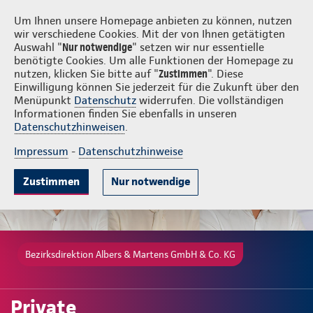
Login
Albers & Martens GmbH & Co. KG
Um Ihnen unsere Homepage anbieten zu können, nutzen
wir verschiedene Cookies. Mit der von Ihnen getätigten
Auswahl "
Nur notwendige
" setzen wir nur essentielle
benötigte Cookies. Um alle Funktionen der Homepage zu
nutzen, klicken Sie bitte auf "
Zustimmen
". Diese
Einwilligung können Sie jederzeit für die Zukunft über den
Ambulante Zusatzversicherung
Krankenhauszusatzversicherung
Menüpunkt
Datenschutz
widerrufen. Die vollständigen
Informationen finden Sie ebenfalls in unseren
Datenschutzhinweisen
.
Impressum
-
Datenschutzhinweise
Zustimmen
Nur notwendige
Bezirksdirektion Albers & Martens GmbH & Co. KG
Private