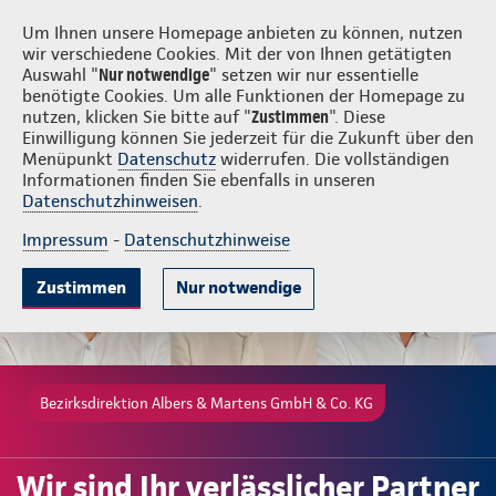
Login
Albers & Martens GmbH & Co. KG
Um Ihnen unsere Homepage anbieten zu können, nutzen
wir verschiedene Cookies. Mit der von Ihnen getätigten
Auswahl "
Nur notwendige
" setzen wir nur essentielle
benötigte Cookies. Um alle Funktionen der Homepage zu
nutzen, klicken Sie bitte auf "
Zustimmen
". Diese
Einwilligung können Sie jederzeit für die Zukunft über den
Beliebte Produkte
Weitere Angebote
Beratung & Angebot
Menüpunkt
Datenschutz
widerrufen. Die vollständigen
Informationen finden Sie ebenfalls in unseren
Datenschutzhinweisen
.
Impressum
-
Datenschutzhinweise
Zustimmen
Nur notwendige
Bezirksdirektion Albers & Martens GmbH & Co. KG
Wir sind Ihr verlässlicher Partner