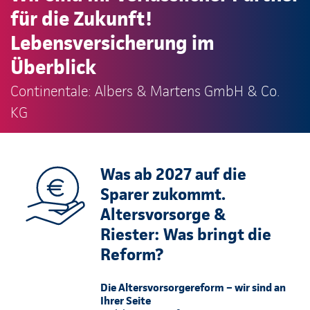
für die Zukunft!
Lebensversicherung im
Überblick
Continentale: Albers & Martens GmbH & Co.
KG
Was ab 2027 auf die
Sparer zukommt.
Altersvorsorge &
Riester: Was bringt die
Reform?
Die Altersvorsorgereform – wir sind an
Ihrer Seite