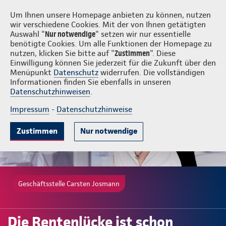
Login
Carsten Josmann
Um Ihnen unsere Homepage anbieten zu können, nutzen
wir verschiedene Cookies. Mit der von Ihnen getätigten
Auswahl "
Nur notwendige
" setzen wir nur essentielle
benötigte Cookies. Um alle Funktionen der Homepage zu
nutzen, klicken Sie bitte auf "
Zustimmen
". Diese
Einwilligung können Sie jederzeit für die Zukunft über den
Gute Gründe
Tarif & Leistungen
Wissenswertes
Beratung & A
Menüpunkt
Datenschutz
widerrufen. Die vollständigen
Informationen finden Sie ebenfalls in unseren
Datenschutzhinweisen
.
Impressum
-
Datenschutzhinweise
Zustimmen
Nur notwendige
Geschäftsstelle Carsten Josmann
Die Rentenlücke ist schon