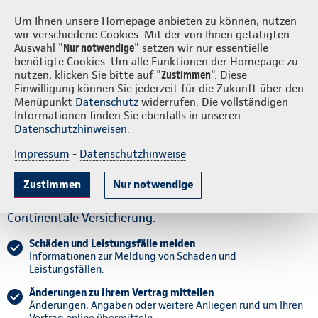
Login
S
Continentale vor Ort
Um Ihnen unsere Homepage anbieten zu können, nutzen
wir verschiedene Cookies. Mit der von Ihnen getätigten
Auswahl "
Nur notwendige
" setzen wir nur essentielle
benötigte Cookies. Um alle Funktionen der Homepage zu
nutzen, klicken Sie bitte auf "
Zustimmen
". Diese
Einwilligung können Sie jederzeit für die Zukunft über den
Schaden & Leistungen
Rund um Ihren Vertrag
Hilfe & Antworten
Menüpunkt
Datenschutz
widerrufen. Die vollständigen
Informationen finden Sie ebenfalls in unseren
Datenschutzhinweisen
.
Unser Service: einfach,
Impressum
-
Datenschutzhinweise
schnell und online.
Zustimmen
Nur notwendige
Alle Services für Kundinnen und Kunden der
Continentale Versicherung.
Schäden und Leistungsfälle melden
Informationen zur Meldung von Schäden und
Leistungsfällen.
Änderungen zu Ihrem Vertrag mitteilen
Änderungen, Angaben oder weitere Anliegen rund um Ihren